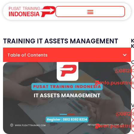
TRAINING IT ASSETS MANAGEMENT
Table of Contents
08128
info.pusattr
V
08121
veri.pusattr