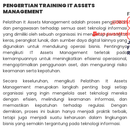
PENGERTIAN TRAINING IT ASSETS
MANAGEMENT
F
08135
Pelatihan It Assets Management adalah proses pengelolaan
dan pengawasan terhadap semua aset teknologi informasi
cro.pusattra
yang dimiliki oleh sebuah organisasi. Ini mencakup perangkat
keras, perangkat lunak, dan sumber daya digital lainnya yang
digunakan untuk mendukung operasi bisnis. Pentingnya
F
mengikuti IT Assets Management terletak pada
kemampuannya untuk meningkatkan efisiensi operasional,
mengoptimalkan penggunaan aset, dan mengurangi risiko
keamanan serta kepatuhan.
Secara keseluruhan, mengikuti Pelatihan It Assets
Management merupakan langkah penting bagi setiap
organisasi yang ingin mengelola aset teknologi mereka
dengan efisien, melindungi keamanan informasi, dan
memastikan kepatuhan terhadap regulasi. Dengan
demikian, proses ini bukan hanya menjadi praktik terbaik,
tetapi juga menjadi suatu keharusan dalam lingkungan
bisnis yang semakin tergantung pada teknologi informasi.