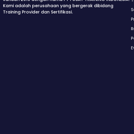
Kami adalah perusahaan yang bergerak dibidang
S
Training Provider dan Sertifikasi.
P
R
P
E